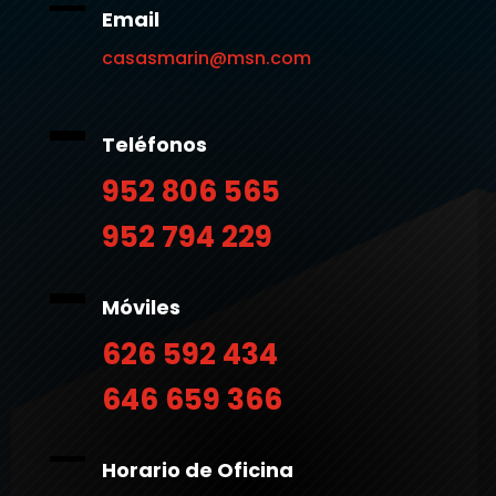
Email
casasmarin@msn.com
Teléfonos
952 806 565
952 794 229
Móviles
626 592 434
646 659 366
Horario de Oficina