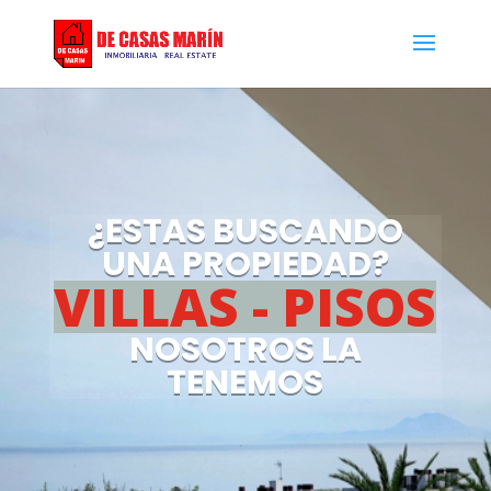
¿ESTAS BUSCANDO
UNA PROPIEDAD?
T
E
R
R
E
N
O
NOSOTROS LA
TENEMOS